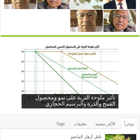
تأثير ملوحة التربة على نمو ومحصول
الحضن
تكتل أزهار المانجو
القمح والذرة والبرسيم الحجازي
اساسيات علم أمراض النبات محاضرة ٢
أساسيات علم أمراض النبات محاضرة ٩
مؤخراً
الأكثر شعبية
تعليقات
Tags
تكتل أزهار المانجو