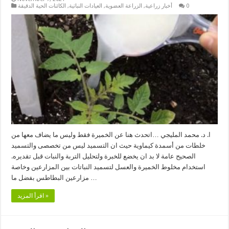
0
أخبار زراعية
,
الزراعة العضوية
,
العيادات النباتية
,
الكائنات الحية الدقيقة
ا. د. محمد المليجي …اتحدث هنا عن الخميرة فقط وليس ما يضاف معها من
خلطات من أسمدة كيماوية حيث ان التسميد ليس من تخصصى والتسميد
الصحيح عامة لا بد ان يخضع للخبرة ولتحليل التربة والنبات قبل تقديره.
استخدام مخلوط الخميرة والعسل لتسميد النباتات بين المزارعين وخاصة
مزارعين البطاطس بفضل ما …
اقرأ المزيد »