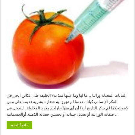
النباتات المعدلة وراثيا …ما لها وما عليها منذ بدء الخليقة ظل الكائن الحي في
الفكر الإنساني كيانا مقدسا لم تجرؤ أية حضارة بشرية قديمة على مس
كينونته,كما لم يذكر التاريخ أبدا أن أي منها حاولت, مجرد المحاولة , التدخل في
صفاته الوراثية أو تعديل جيناته أو تحسين خصاله الذهنية أوالجسمانية …
اقرأ المزيد »