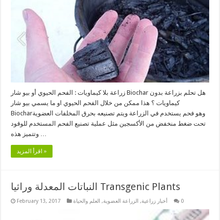
زراعة بلا كيماويات : الفحم الحيوي أو بيو شار Biochar هل تحلم بزراعة بدون
كيماويات ؟ هذا ممكن من خلال الفحم الحيوي او ما يسمي بيو شار
Biocharوهو فحم يستخدم في الزراعة ويتم تصنيعه بحرق المخلفات العضوية
تحت ضغط منخفض من الأكسجين مثل عملية تصنيع الفحم المستخدم للوقود
وتتميز هذه …
اقرأ المزيد »
النباتات المعدلة وراثيا Transgenic Plants
0
أخبار زراعية
,
الزراعة العضوية
,
العلم والحياة
February 13, 2017