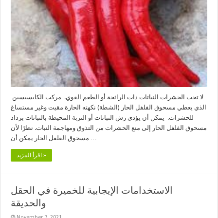
لا تحب الحشرات النباتات ذات الرائحة أو الطعم القوي. مركب الكابسيسين
الذي يعطي مسحوق الفلفل الحار (الشطة) نكهته الحارة مقيت وغير مستساغ
للحشرات. يمكن أن يؤدي رش النباتات أو التربة المحيطة بالنباتات برذاذ
مسحوق الفلفل الحار إلى منع الحشرات من التذوق ومهاجمة النبات. نظرًا لأن
مسحوق الفلفل الحار يمكن أن …
اقرأ المزيد »
الاستخدامات الإيجابية للخميرة في الحقل
والحديقة
November 7, 2021