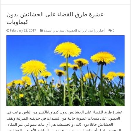
عشرة طرق للقضاء على الحشائش بدون
كيماويات
0
أخبار زراعية
,
الزراعة العضوية
,
مبيدات و أسمدة
February 22, 2017
عشرة طرق للقضاء على الحشائش بدون كيماوياتالكثير من الناس يرغب في
الحصول على منتجات عضوية خالية من المبيدات في حديقته المنزلية وتقف
الحشائش حائلا دون ذلك، والحشيشة هي أي نبات ينمو في غير المكان
المخصص له او أي نبات غير مرغوب وجوده بين النباتات الأخرى، والحشائش