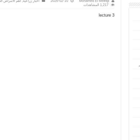
Mohamed El Meleigi
2026-02-10
أخبار زراعية
,
أهم الأمراض النب
1,217 المشاهدات
lecture 3