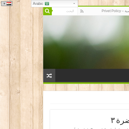
Arabic
Privet P
ة ٣